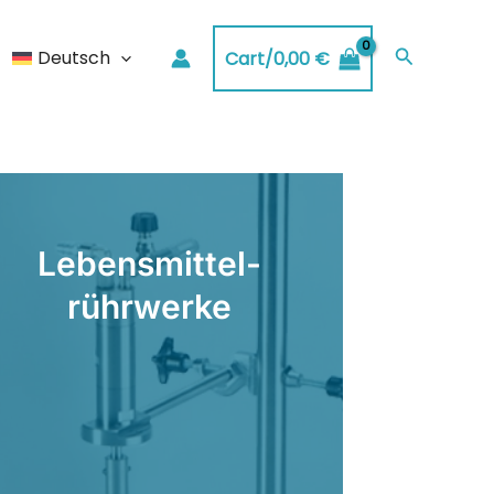
Suchen
Deutsch
Cart/
0,00
€
Lebensmittel-
rührwerke