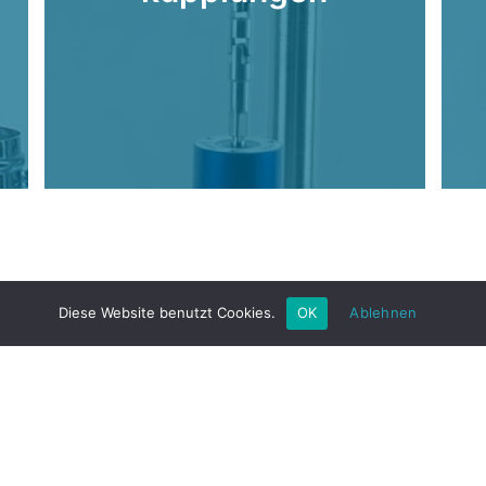
Diese Website benutzt Cookies.
OK
Ablehnen
Copyright © 2026 Buddeberg GmbH
ddeberg GmbH | Mallaustr. 49 | 68219 Mannheim, Germ
+49 621 87690-0 | info@buddeberg.de
AGB
Impressum
Datenschutzerklärung