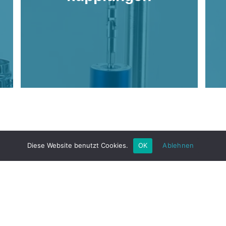
Diese Website benutzt Cookies.
OK
Ablehnen
Copyright © 2026 Buddeberg GmbH
Buddeberg GmbH | Mallaustr. 49 | 68219 Mannheim, German
+49 621 87690-0 | info@buddeberg.de
AGB
Impressum
Datenschutzerklärung