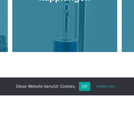
Diese Website benutzt Cookies.
OK
Ablehnen
Copyright © 2026 Buddeberg GmbH
ddeberg GmbH | Mallaustr. 49 | 68219 Mannheim, Germ
+49 621 87690-0 | info@buddeberg.de
AGB
Impressum
Datenschutzerklärung