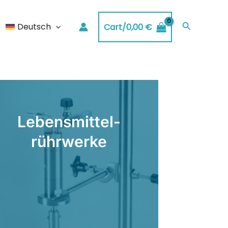
Suchen
Deutsch
Cart/
0,00
€
Lebensmittel-
rührwerke