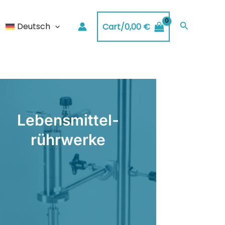
Suchen
Deutsch
Cart/
0,00
€
Lebensmittel-
rührwerke