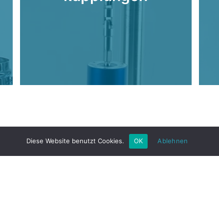
Diese Website benutzt Cookies.
OK
Ablehnen
Copyright © 2026 Buddeberg GmbH
ddeberg GmbH | Mallaustr. 49 | 68219 Mannheim, Germ
+49 621 87690-0 | info@buddeberg.de
AGB
Impressum
Datenschutzerklärung