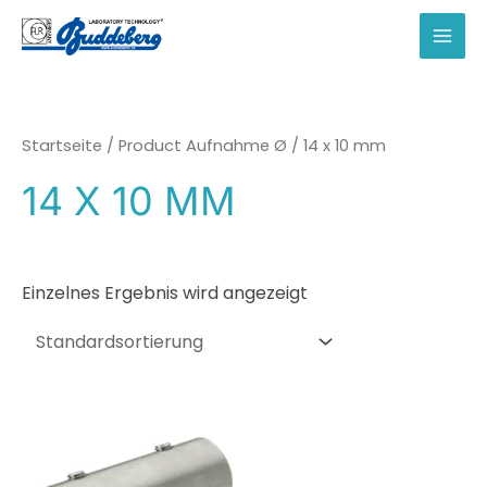
Zum
Inhalt
MAI
springen
MEN
Startseite
/ Product Aufnahme Ø / 14 x 10 mm
14 X 10 MM
Einzelnes Ergebnis wird angezeigt