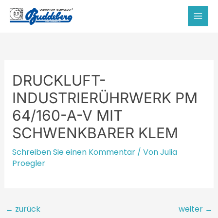
Zum
Inhalt
MAI
springen
MEN
DRUCKLUFT-
INDUSTRIERÜHRWERK PM
64/160-A-V MIT
SCHWENKBARER KLEM
Schreiben Sie einen Kommentar
/ Von
Julia
Proegler
Beitragsnavigation
←
zurück
weiter
→