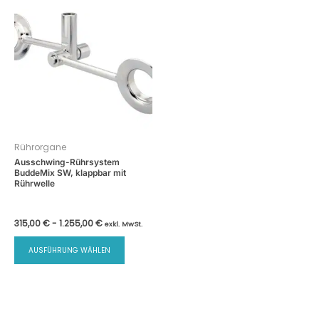
Rührorgane
Ausschwing-Rührsystem
BuddeMix SW, klappbar mit
Rührwelle
315,00
€
-
1.255,00
€
exkl. MwSt.
Dieses
AUSFÜHRUNG WÄHLEN
Produkt
weist
mehrere
Varianten