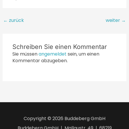
Beitragsnavigation
←
zurück
weiter
→
Schreiben Sie einen Kommentar
Sie müssen
angemeldet
sein, um einen
Kommentar abzugeben.
Copyright © 2026 Buddeberg GmbH
Buddeberg GmbH | Mallaustr. 49 | 68219