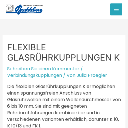
Zum
Inhalt
MAI
springen
MEN
FLEXIBLE
GLASRÜHRKUPPLUNGEN K
Schreiben Sie einen Kommentar
/
Verbindungskupplungen
/ Von
Julia Proegler
Die flexiblen Glasrührkupplungen K ermöglichen
einen spannungsfreien Anschluss von
Glasrührwellen mit einem Wellendurchmesser von
6 bis 10 mm. Sie sind mit geeigneten
Rührdurchführungen kombinierbar und in
verschiedenen Varianten erhältlich, darunter K 10,
K 10/13 und FK 1.