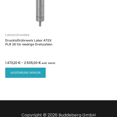
Laborrührwerke
Druckluftrührwerk Labor ATEX
PLR 28 für niedrige Drehzahlen
1.473,20
€
-
2.505,00
€
exkl. MwSt.
Dieses
AUSFÜHRUNG WÄHLEN
Produkt
weist
mehrere
Varianten
auf.
Die
Optionen
Copyright © 2026 Buddeberg GmbH