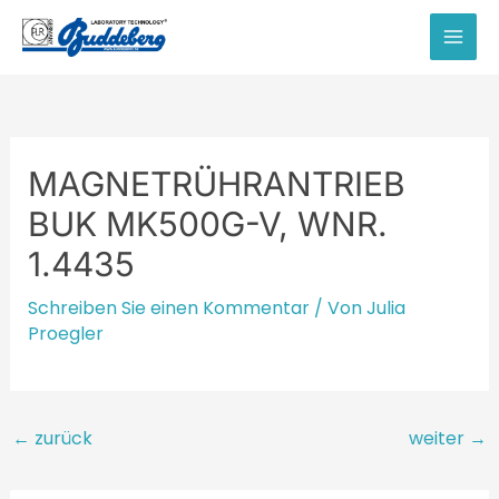
Zum
Inhalt
MAI
springen
MEN
MAGNETRÜHRANTRIEB
BUK MK500G-V, WNR.
1.4435
Schreiben Sie einen Kommentar
/ Von
Julia
Proegler
Beitragsnavigation
←
zurück
weiter
→