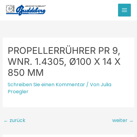
Zum
Inhalt
MAI
springen
MEN
PROPELLERRÜHRER PR 9,
WNR. 1.4305, Ø100 X 14 X
850 MM
Schreiben Sie einen Kommentar
/ Von
Julia
Proegler
Beitragsnavigation
←
zurück
weiter
→