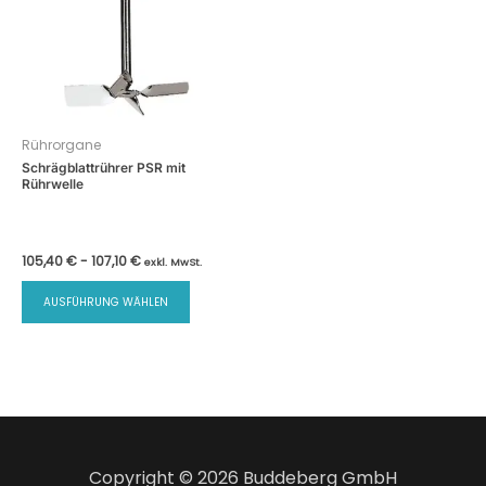
Rührorgane
Schrägblattrührer PSR mit
Rührwelle
105,40
€
-
107,10
€
exkl. MwSt.
Dieses
AUSFÜHRUNG WÄHLEN
Produkt
weist
mehrere
Varianten
auf.
Die
Optionen
Copyright © 2026 Buddeberg GmbH