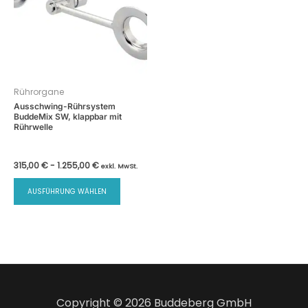
Rührorgane
Ausschwing-Rührsystem
BuddeMix SW, klappbar mit
Rührwelle
315,00
€
-
1.255,00
€
exkl. MwSt.
Dieses
AUSFÜHRUNG WÄHLEN
Produkt
weist
mehrere
Varianten
auf.
Die
Optionen
Copyright © 2026 Buddeberg GmbH