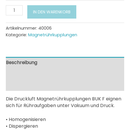
Magnetrührkupplung
IN DEN WARENKORB
BUK
Modellbaureihe
F
Artikelnummer:
40006
Menge
Kategorie:
Magnetrührkupplungen
Beschreibung
Zusätzliche Information
Downloads
Die Druckluft Magnetrührkupplungen BUK F eignen
sich für Rühraufgaben unter Vakuum und Druck.
• Homogenisieren
• Dispergieren