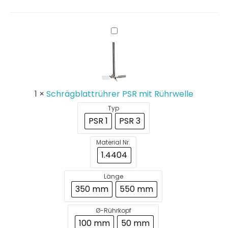
Schrägblattrührer
PSR
mit
Rührwelle
1
×
Schrägblattrührer PSR mit Rührwelle
Typ
PSR 1
PSR 3
Material Nr.
1.4404
Länge
350 mm
550 mm
Ø-Rührkopf
100 mm
50 mm