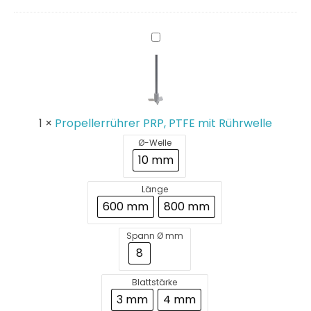
Propellerrührer
PRP,
PTFE
mit
Rührwelle
1
×
Propellerrührer PRP, PTFE mit Rührwelle
Ø-Welle
10 mm
Länge
600 mm
800 mm
Spann Ø mm
8
Blattstärke
3 mm
4 mm