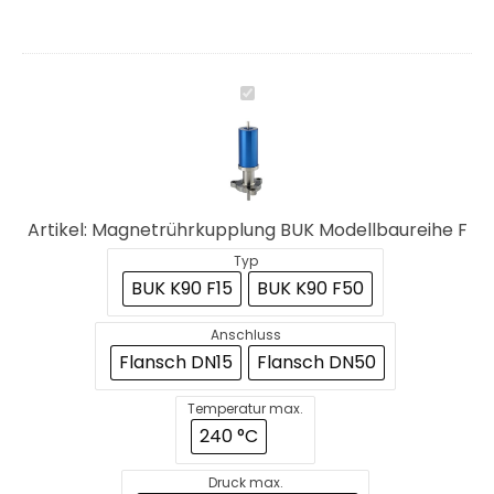
Magnetrührkupplung
BUK
Modellbaureihe
F
Artikel:
Magnetrührkupplung BUK Modellbaureihe F
Typ
BUK K90 F15
BUK K90 F50
Anschluss
Flansch DN15
Flansch DN50
Temperatur max.
240 °C
Druck max.