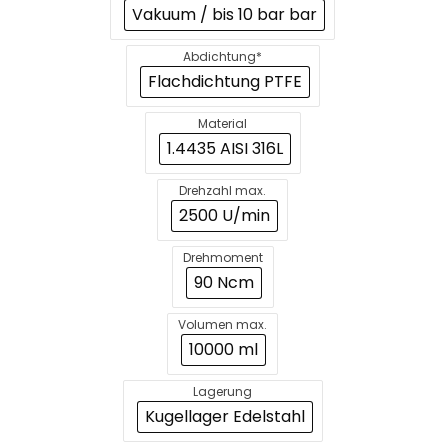
Vakuum / bis 10 bar bar
Abdichtung*
Flachdichtung PTFE
Material
1.4435 AISI 316L
Drehzahl max.
2500 U/min
Drehmoment
90 Ncm
Volumen max.
10000 ml
Lagerung
Kugellager Edelstahl