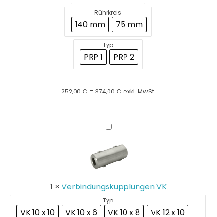
Rührkreis
140 mm
75 mm
Typ
PRP 1
PRP 2
-
252,00
€
374,00
€
exkl. MwSt.
Verbindungskupplungen
VK
1
×
Verbindungskupplungen VK
Typ
VK 10 x 10
VK 10 x 6
VK 10 x 8
VK 12 x 10