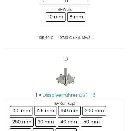
Ø-Welle
10 mm
8 mm
-
105,40
€
107,10
€
exkl. MwSt.
Dissolverrührer
DS
1
-
6
1
×
Dissolverrührer DS 1 - 6
Ø-Rührkopf
100 mm
125 mm
150 mm
200 mm
250 mm
30 mm
40 mm
50 mm