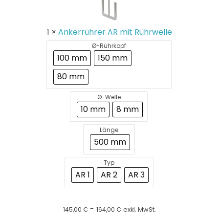
Rührwelle
1
×
Ankerrührer AR mit Rührwelle
Ø-Rührkopf
100 mm
150 mm
80 mm
Ø-Welle
10 mm
8 mm
Länge
500 mm
Typ
AR 1
AR 2
AR 3
-
145,00
€
164,00
€
exkl. MwSt.