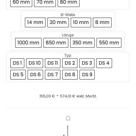
60 mm
70 mm
80 mm
Ø-Welle
14 mm
20 mm
10 mm
8 mm
Länge
1000 mm
850 mm
350 mm
550 mm
Typ
DS 1
DS 10
DS 11
DS 2
DS 3
DS 4
DS 5
DS 6
DS 7
DS 8
DS 9
-
155,00
€
574,10
€
exkl. MwSt.
Ankerrührer
AR
mit