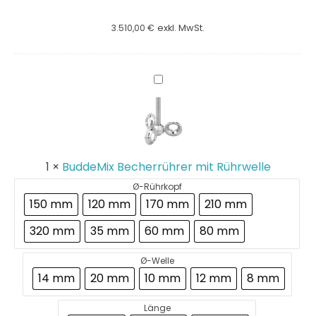
3.510,00
€
exkl. MwSt.
BuddeMix
Becherrührer
mit
Rührwelle
1
×
BuddeMix Becherrührer mit Rührwelle
Ø-Rührkopf
150 mm
120 mm
170 mm
210 mm
320 mm
35 mm
60 mm
80 mm
Ø-Welle
14 mm
20 mm
10 mm
12 mm
8 mm
Länge