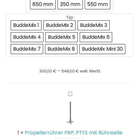
850 mm
350 mm
550 mm
Typ
BuddeMix 1
BuddeMix 2
BuddeMix 3
BuddeMix 4
BuddeMix 5
BuddeMix 6
BuddeMix 7
BuddeMix 8
BuddeMix Mini 30
-
300,00
€
548,00
€
exkl. MwSt.
Propellerrührer
PRP,
PTFE
mit
Rührwelle
1
×
Propellerrührer PRP, PTFE mit Rührwelle