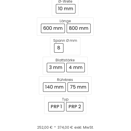
Ø-Welle
10 mm
Länge
600 mm
800 mm
Spann Ø mm
8
Blattstärke
3 mm
4 mm
Rührkreis
140 mm
75 mm
Typ
PRP 1
PRP 2
-
252,00
€
374,00
€
exkl. MwSt.