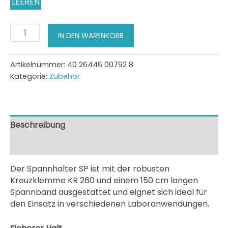
LEEREN
Spannhalter
IN DEN WARENKORB
SP
mit
Kreuzklemme
Artikelnummer:
40 26446 00792 8
KR
Kategorie:
Zubehör
260
Menge
Beschreibung
Zusätzliche Information
Der Spannhalter SP ist mit der robusten
Kreuzklemme KR 260 und einem 150 cm langen
Spannband ausgestattet und eignet sich ideal für
den Einsatz in verschiedenen Laboranwendungen.