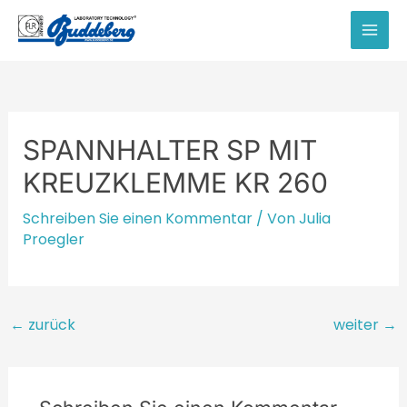
Zum
Inhalt
MAI
springen
MEN
SPANNHALTER SP MIT
KREUZKLEMME KR 260
Schreiben Sie einen Kommentar
/ Von
Julia
Proegler
Beitragsnavigation
←
zurück
weiter
→