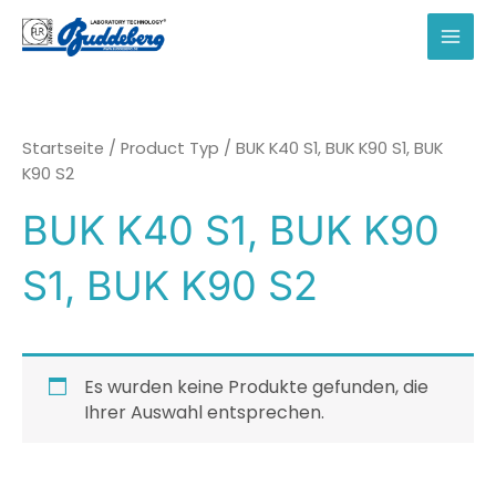
Zum
Inhalt
MAI
springen
MEN
Startseite
/ Product Typ / BUK K40 S1, BUK K90 S1, BUK
K90 S2
BUK K40 S1, BUK K90
S1, BUK K90 S2
Es wurden keine Produkte gefunden, die
Ihrer Auswahl entsprechen.