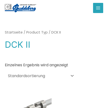
Zum
Inhalt
MAI
springen
MEN
Startseite
/ Product Typ / DCK II
DCK II
Einzelnes Ergebnis wird angezeigt