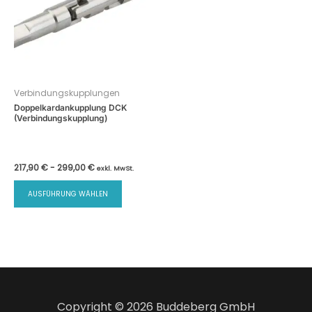
Verbindungskupplungen
Doppelkardankupplung DCK
(Verbindungskupplung)
217,90
€
-
299,00
€
exkl. MwSt.
Dieses
AUSFÜHRUNG WÄHLEN
Produkt
weist
mehrere
Varianten
auf.
Die
Optionen
Copyright © 2026 Buddeberg GmbH