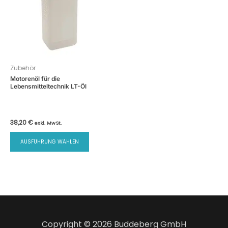
Zubehör
Motorenöl für die
Lebensmitteltechnik LT-Öl
38,20
€
exkl. MwSt.
Dieses
AUSFÜHRUNG WÄHLEN
Produkt
weist
mehrere
Varianten
auf.
Die
Optionen
Copyright © 2026 Buddeberg GmbH