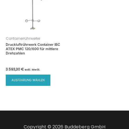
Containerrührwerke
Druckluftrührwerk Container IBC
ATEX PMC 120/600 für mittlere
Drehzahlen
3.593,30
€
exkl. MwSt.
Dieses
AUSFÜHRUNG WÄHLEN
Produkt
weist
mehrere
Varianten
auf.
Die
Optionen
Copyright © 2026 Buddeberg GmbH