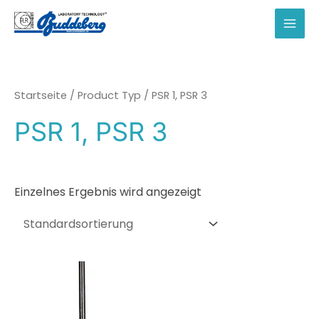
Zum
Inhalt
MAI
springen
MEN
Startseite
/ Product Typ / PSR 1, PSR 3
PSR 1, PSR 3
Einzelnes Ergebnis wird angezeigt