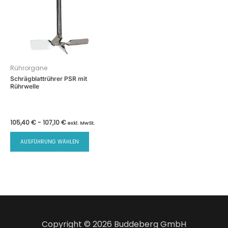
Rührorgane
Schrägblattrührer PSR mit
Rührwelle
105,40
€
-
107,10
€
exkl. MwSt.
Dieses
AUSFÜHRUNG WÄHLEN
Produkt
weist
mehrere
Varianten
auf.
Die
Optionen
Copyright © 2026 Buddeberg GmbH