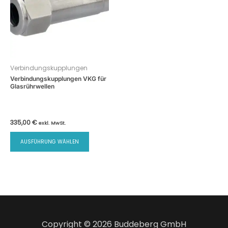
Verbindungskupplungen
Verbindungskupplungen VKG für
Glasrührwellen
335,00
€
exkl. MwSt.
Dieses
AUSFÜHRUNG WÄHLEN
Produkt
weist
mehrere
Varianten
auf.
Die
Optionen
Copyright © 2026 Buddeberg GmbH