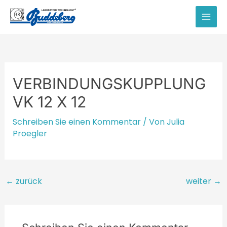
Zum
Inhalt
MAI
springen
MEN
VERBINDUNGSKUPPLUNG
VK 12 X 12
Schreiben Sie einen Kommentar
/ Von
Julia
Proegler
Beitragsnavigation
←
zurück
weiter
→