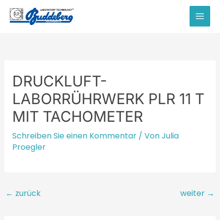
Zum
Inhalt
MAI
springen
MEN
DRUCKLUFT-
LABORRÜHRWERK PLR 11 T
MIT TACHOMETER
Schreiben Sie einen Kommentar
/ Von
Julia
Proegler
Beitragsnavigation
←
zurück
weiter
→