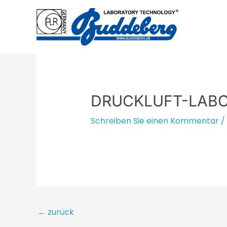
Zum
Inhalt
springen
DRUCKLUFT-LABO
Schreiben Sie einen Kommentar
/
Beitragsnavigation
←
zurück