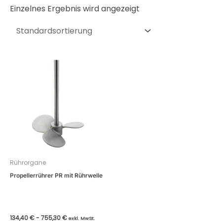
Einzelnes Ergebnis wird angezeigt
Rührorgane
Propellerrührer PR mit Rührwelle
134,40
€
-
755,30
€
exkl. MwSt.