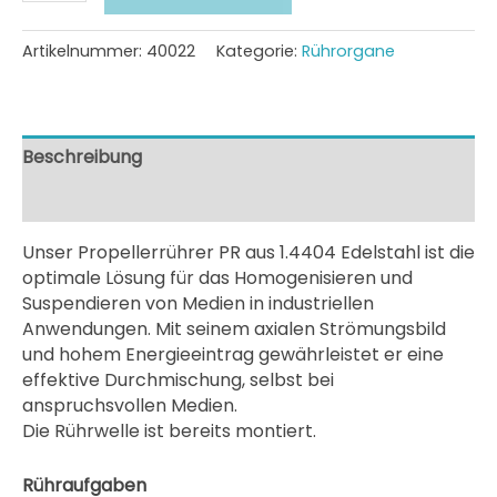
PR
mit
Rührwelle
Artikelnummer:
40022
Kategorie:
Rührorgane
Menge
Beschreibung
Zusätzliche Information
Unser Propellerrührer PR aus 1.4404 Edelstahl ist die
optimale Lösung für das Homogenisieren und
Suspendieren von Medien in industriellen
Anwendungen. Mit seinem axialen Strömungsbild
und hohem Energieeintrag gewährleistet er eine
effektive Durchmischung, selbst bei
anspruchsvollen Medien.
Die Rührwelle ist bereits montiert.
Rühraufgaben