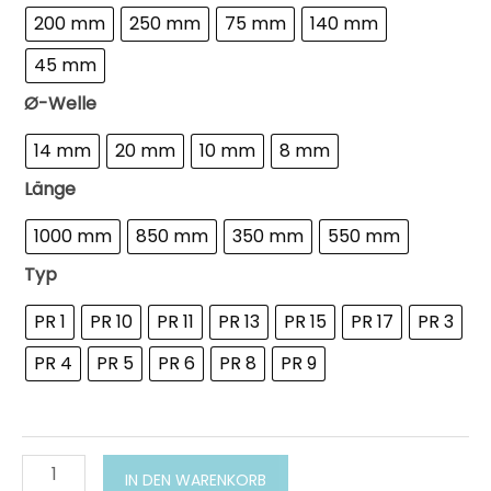
200 mm
250 mm
75 mm
140 mm
45 mm
Ø-Welle
14 mm
20 mm
10 mm
8 mm
Länge
1000 mm
850 mm
350 mm
550 mm
Typ
PR 1
PR 10
PR 11
PR 13
PR 15
PR 17
PR 3
PR 4
PR 5
PR 6
PR 8
PR 9
Propellerrührer
IN DEN WARENKORB