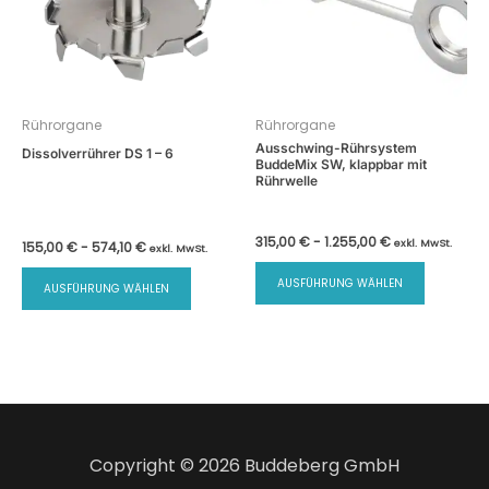
Rührorgane
Rührorgane
Ausschwing-Rührsystem
Dissolverrührer DS 1 – 6
BuddeMix SW, klappbar mit
Rührwelle
315,00
€
-
1.255,00
€
exkl. MwSt.
155,00
€
-
574,10
€
exkl. MwSt.
Dieses
Dieses
AUSFÜHRUNG WÄHLEN
AUSFÜHRUNG WÄHLEN
Produk
Produkt
weist
weist
mehrer
mehrere
Varian
Varianten
auf.
auf.
Die
Die
Option
Optionen
Copyright © 2026 Buddeberg GmbH
können
können