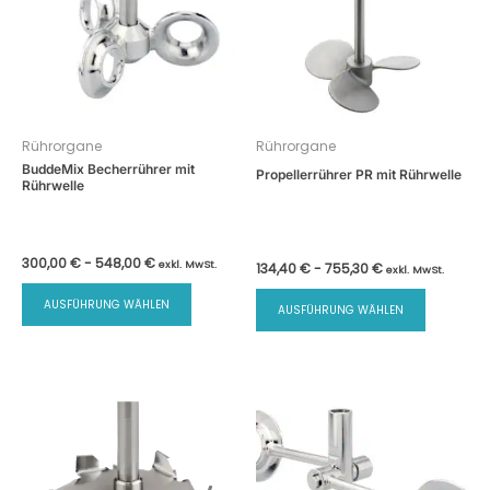
Rührorgane
Rührorgane
BuddeMix Becherrührer mit
Propellerrührer PR mit Rührwelle
Rührwelle
300,00
€
-
548,00
€
exkl. MwSt.
134,40
€
-
755,30
€
exkl. MwSt.
AUSFÜHRUNG WÄHLEN
AUSFÜHRUNG WÄHLEN