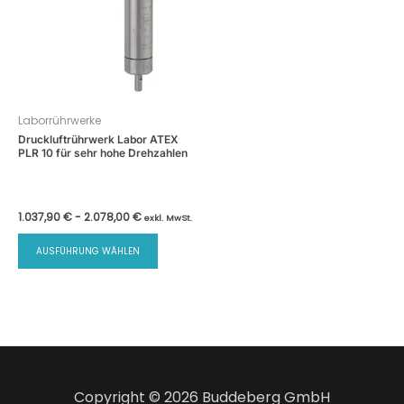
Laborrührwerke
Druckluftrührwerk Labor ATEX
PLR 10 für sehr hohe Drehzahlen
1.037,90
€
-
2.078,00
€
exkl. MwSt.
Dieses
AUSFÜHRUNG WÄHLEN
Produkt
weist
mehrere
Varianten
auf.
Die
Optionen
Copyright © 2026 Buddeberg GmbH