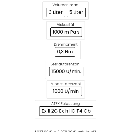
Volumen max.
3 Liter
5 Liter
Viskosität
1000 m Pa s
Drehmoment
0,3 Nm
Leerlaufdrehzahl
15000 U/min.
Mindestdrehzahl
1000 U/min.
ATEX Zulassung
Ex II 2G Ex h IIC T4 Gb
-
1.037,90
€
2.078,00
€
exkl. MwSt.