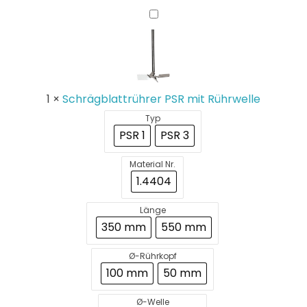
Schrägblattrührer
PSR
mit
Rührwelle
1
×
Schrägblattrührer PSR mit Rührwelle
Typ
PSR 1
PSR 3
Material Nr.
1.4404
Länge
350 mm
550 mm
Ø-Rührkopf
100 mm
50 mm
Ø-Welle