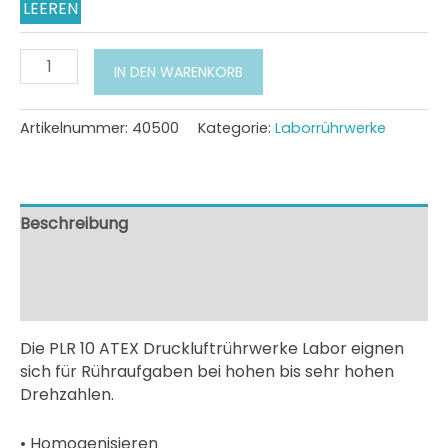
LEEREN
Druckluftrührwerk
IN DEN WARENKORB
Labor
ATEX
PLR
Artikelnummer:
40500
Kategorie:
Laborrührwerke
10
für
sehr
hohe
Beschreibung
Drehzahlen
Zusätzliche Information
Menge
Downloads
Die PLR 10 ATEX Druckluftrührwerke Labor eignen
sich für Rühraufgaben bei hohen bis sehr hohen
Drehzahlen.
• Homogenisieren