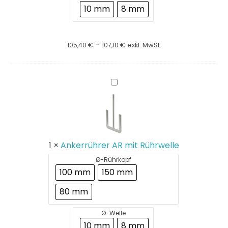
10 mm
8 mm
-
105,40
€
107,10
€
exkl. MwSt.
Ankerrührer
AR
mit
Rührwelle
1
×
Ankerrührer AR mit Rührwelle
Ø-Rührkopf
100 mm
150 mm
80 mm
Ø-Welle
10 mm
8 mm