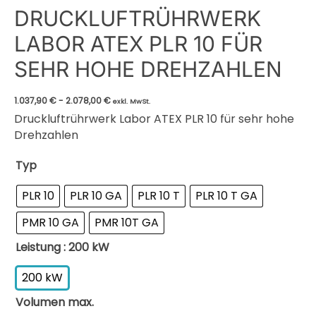
DRUCKLUFTRÜHRWERK
LABOR ATEX PLR 10 FÜR
SEHR HOHE DREHZAHLEN
1.037,90
€
-
2.078,00
€
exkl. MwSt.
Druckluftrührwerk Labor ATEX PLR 10 für sehr hohe
Drehzahlen
Typ
PLR 10
PLR 10 GA
PLR 10 T
PLR 10 T GA
PMR 10 GA
PMR 10T GA
Leistung
: 200 kW
200 kW
Volumen max.