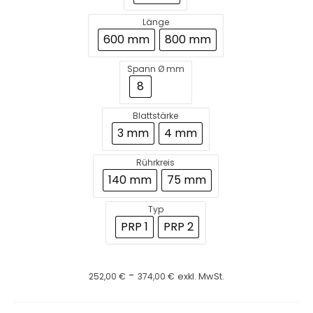
Länge
600 mm
800 mm
Spann Ø mm
8
Blattstärke
3 mm
4 mm
Rührkreis
140 mm
75 mm
Typ
PRP 1
PRP 2
-
252,00
€
374,00
€
exkl. MwSt.