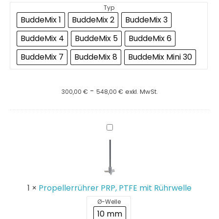
Typ
BuddeMix 1
BuddeMix 2
BuddeMix 3
BuddeMix 4
BuddeMix 5
BuddeMix 6
BuddeMix 7
BuddeMix 8
BuddeMix Mini 30
-
300,00
€
548,00
€
exkl. MwSt.
Propellerrührer
PRP,
PTFE
mit
Rührwelle
1
×
Propellerrührer PRP, PTFE mit Rührwelle
Ø-Welle
10 mm