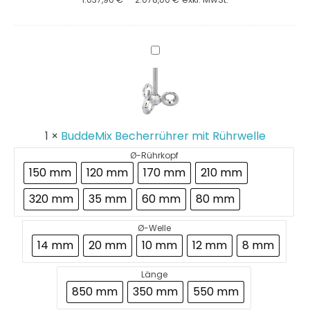
BuddeMix
Becherrührer
mit
Rührwelle
1
×
BuddeMix Becherrührer mit Rührwelle
Ø-Rührkopf
150 mm
120 mm
170 mm
210 mm
320 mm
35 mm
60 mm
80 mm
Ø-Welle
14 mm
20 mm
10 mm
12 mm
8 mm
Länge
850 mm
350 mm
550 mm