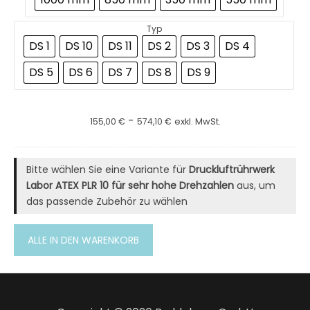
Typ
DS 1
DS 10
DS 11
DS 2
DS 3
DS 4
DS 5
DS 6
DS 7
DS 8
DS 9
-
155,00
€
574,10
€
exkl. MwSt.
Bitte wählen Sie eine Variante für
Druckluftrührwerk
Labor ATEX PLR 10 für sehr hohe Drehzahlen
aus, um
das passende Zubehör zu wählen
ALLE IN DEN WARENKORB